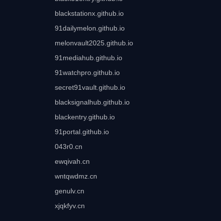
blackstationx.github.io
91dailymelon.github.io
melonvault2025.github.io
91mediahub.github.io
91watchpro.github.io
secret91vault.github.io
blacksignalhub.github.io
blackentry.github.io
91portal.github.io
043r0.cn
ewqivah.cn
wntqwdmz.cn
genulv.cn
xjqkfyv.cn