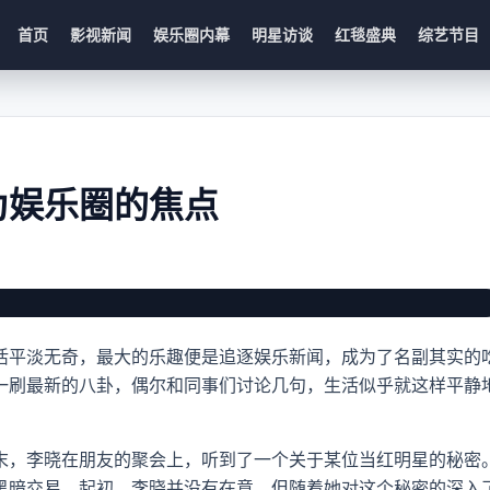
首页
影视新闻
娱乐圈内幕
明星访谈
红毯盛典
综艺节目
为娱乐圈的焦点
的焦点 最新内容
活平淡无奇，最大的乐趣便是追逐娱乐新闻，成为了名副其实的
一刷最新的八卦，偶尔和同事们讨论几句，生活似乎就这样平静
末，李晓在朋友的聚会上，听到了一个关于某位当红明星的秘密
黑暗交易。起初，李晓并没有在意，但随着她对这个秘密的深入