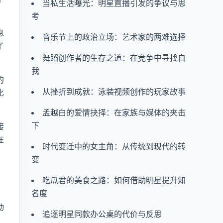
当私生活曝光：明星直播引发的争议与思
考
息
音乐节上的政治立场：艺术家的两难选择
了
舞蹈创作者的生存之道：在竞争中寻找自
我
的
从挫折到成就：泳装视频创作的玩家故事
比
孟越白的爱情抉择：在家族与媒体的夹击
下
接
在
时代变迁中的女主角：从传统到现代的转
变
吃瓜君的美食之路：如何借助明星提升知
名度
动
追逐明星同款办公桌的代价与反思