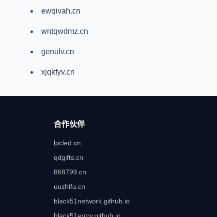
ewqivah.cn
wntqwdmz.cn
genulv.cn
xjqkfyv.cn
合作伙伴
lpcled.cn
qdgifts.cn
868799.cn
uuzhifu.cn
black51network.github.io
black51entry.github.io