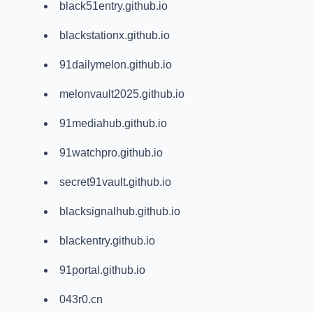
black51entry.github.io
blackstationx.github.io
91dailymelon.github.io
melonvault2025.github.io
91mediahub.github.io
91watchpro.github.io
secret91vault.github.io
blacksignalhub.github.io
blackentry.github.io
91portal.github.io
043r0.cn