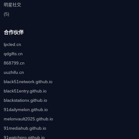
明星社交
(5)
合作伙伴
lpcled.cn
qdgifts.cn
868799.cn
uuzhifu.cn
black51network.github.io
black51entry.github.io
blackstationx.github.io
91dailymelon.github.io
melonvault2025.github.io
91mediahub.github.io
91watchpro.github.io