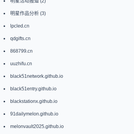
明星活动报道
(2)
明星作品分析
(3)
lpcled.cn
qdgifts.cn
868799.cn
uuzhifu.cn
black51network.github.io
black51entry.github.io
blackstationx.github.io
91dailymelon.github.io
melonvault2025.github.io