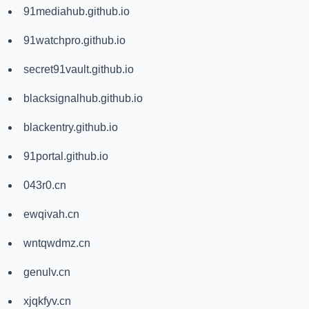
91mediahub.github.io
91watchpro.github.io
secret91vault.github.io
blacksignalhub.github.io
blackentry.github.io
91portal.github.io
043r0.cn
ewqivah.cn
wntqwdmz.cn
genulv.cn
xjqkfyv.cn