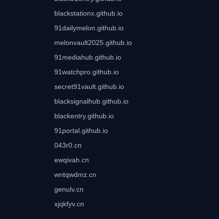
blackstationx.github.io
91dailymelon.github.io
melonvault2025.github.io
91mediahub.github.io
91watchpro.github.io
secret91vault.github.io
blacksignalhub.github.io
blackentry.github.io
91portal.github.io
043r0.cn
ewqivah.cn
wntqwdmz.cn
genulv.cn
xjqkfyv.cn