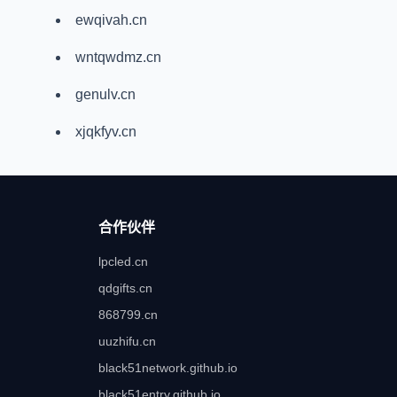
ewqivah.cn
wntqwdmz.cn
genulv.cn
xjqkfyv.cn
合作伙伴
lpcled.cn
qdgifts.cn
868799.cn
uuzhifu.cn
black51network.github.io
black51entry.github.io