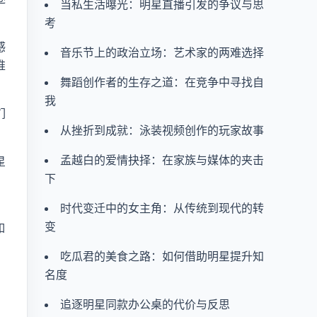
当私生活曝光：明星直播引发的争议与思
考
感
音乐节上的政治立场：艺术家的两难选择
推
舞蹈创作者的生存之道：在竞争中寻找自
我
们
从挫折到成就：泳装视频创作的玩家故事
孟越白的爱情抉择：在家族与媒体的夹击
星
下
时代变迁中的女主角：从传统到现代的转
变
如
吃瓜君的美食之路：如何借助明星提升知
名度
追逐明星同款办公桌的代价与反思