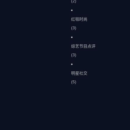
(2)
红毯时尚
(3)
综艺节目点评
(3)
明星社交
(5)