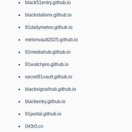
black51entry.github.io
blackstationx.github.io
91dailymelon.github.io
melonvault2025.github.io
91mediahub.github.io
91watchpro.github.io
secret91vault.github.io
blacksignalhub.github.io
blackentry.github.io
91portal.github.io
043r0.cn