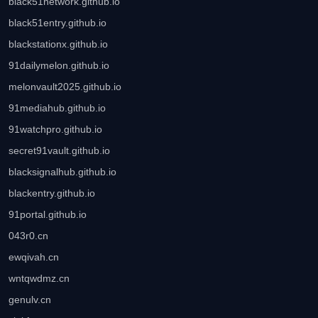
black51network.github.io
black51entry.github.io
blackstationx.github.io
91dailymelon.github.io
melonvault2025.github.io
91mediahub.github.io
91watchpro.github.io
secret91vault.github.io
blacksignalhub.github.io
blackentry.github.io
91portal.github.io
043r0.cn
ewqivah.cn
wntqwdmz.cn
genulv.cn