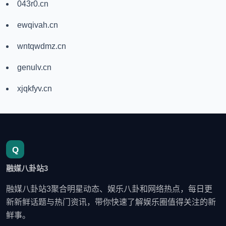
043r0.cn
ewqivah.cn
wntqwdmz.cn
genulv.cn
xjqkfyv.cn
融媒八卦站3
融媒八卦站3聚合明星动态、娱乐八卦和网络热点，每日更
新新鲜话题与热门资讯，带你快速了解娱乐圈值得关注的新
鲜事。