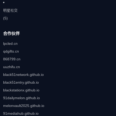
明星社交
(5)
合作伙伴
lpcled.cn
qdgifts.cn
868799.cn
uuzhifu.cn
black51network.github.io
black51entry.github.io
blackstationx.github.io
91dailymelon.github.io
melonvault2025.github.io
91mediahub.github.io