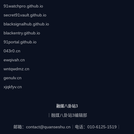
91watchpro.github.io
secret91vault.github.io
blacksignalhub.github.io
blackentry.github.io
91portal.github.io
043r0.cn
ewqivah.cn
wntqwdmz.cn
genulv.cn
xjqkfyv.cn
融媒八卦站3
｜融媒八卦站3编辑部
邮箱：contact@quanseshu.cn
｜
电话：010-6125-1519
｜