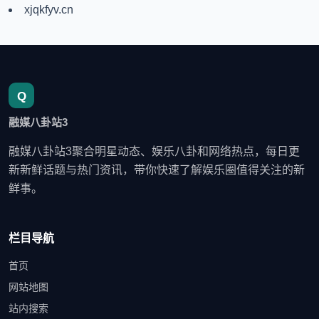
xjqkfyv.cn
融媒八卦站3
融媒八卦站3聚合明星动态、娱乐八卦和网络热点，每日更
新新鲜话题与热门资讯，带你快速了解娱乐圈值得关注的新
鲜事。
栏目导航
首页
网站地图
站内搜索