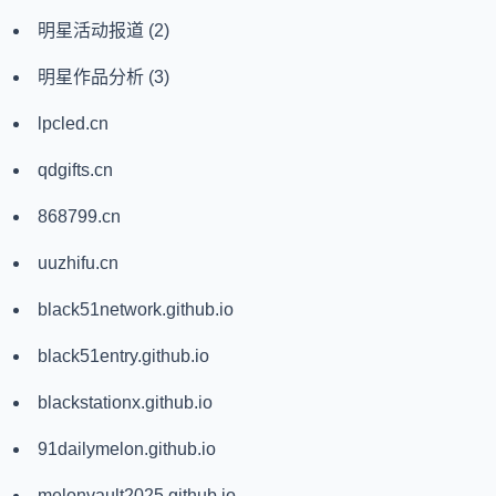
明星活动报道
(2)
明星作品分析
(3)
lpcled.cn
qdgifts.cn
868799.cn
uuzhifu.cn
black51network.github.io
black51entry.github.io
blackstationx.github.io
91dailymelon.github.io
melonvault2025.github.io