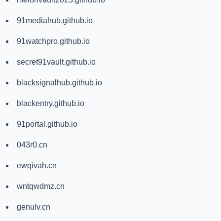
91mediahub.github.io
91watchpro.github.io
secret91vault.github.io
blacksignalhub.github.io
blackentry.github.io
91portal.github.io
043r0.cn
ewqivah.cn
wntqwdmz.cn
genulv.cn