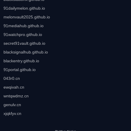
91dailymelon.github.io
melonvault2025.github.io
91mediahub.github.io
91watchpro.github.io
secret91vault.github.io
blacksignalhub.github.io
blackentry.github.io
91portal.github.io
043r0.cn
ewqivah.cn
wntqwdmz.cn
genulv.cn
xjqkfyv.cn