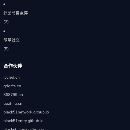
综艺节目点评
(3)
明星社交
(5)
合作伙伴
lpcled.cn
qdgifts.cn
868799.cn
uuzhifu.cn
black51network.github.io
black51entry.github.io
blackstationx.github.io