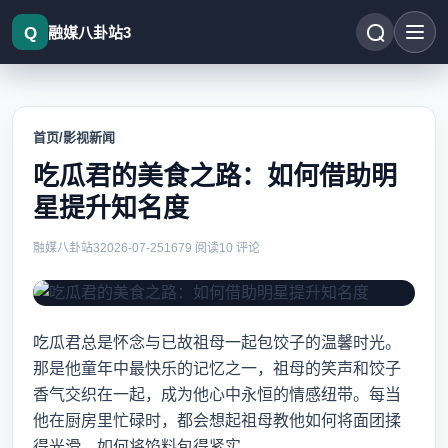
融媒八卦站3
首页
/
影视新闻
吃瓜君的美食之路：如何借助明
星提升知名度
融媒八卦站3
2026-07-25
1679 阅读
10 评论
吃瓜君总是怀念与已故祖母一起包饺子的温馨时光。
那是他童年中最快乐的记忆之一，祖母的笑声和饺子
香气交织在一起，成为他心中永恒的情感纽带。每当
他在厨房里忙碌时，都会想起祖母教他如何将面团揉
得光滑，如何将馅料包得紧实。