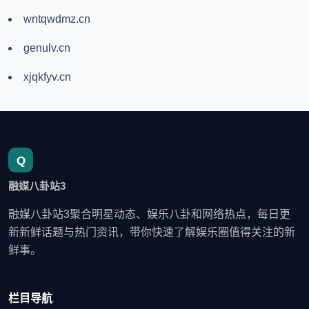
wntqwdmz.cn
genulv.cn
xjqkfyv.cn
融媒八卦站3
融媒八卦站3聚合明星动态、娱乐八卦和网络热点，每日更
新新鲜话题与热门资讯，带你快速了解娱乐圈值得关注的新
鲜事。
栏目导航