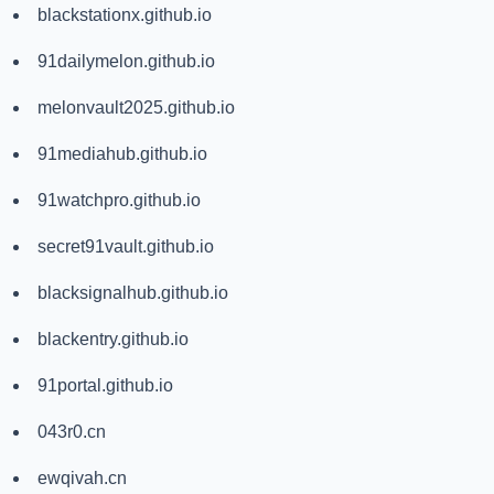
blackstationx.github.io
91dailymelon.github.io
melonvault2025.github.io
91mediahub.github.io
91watchpro.github.io
secret91vault.github.io
blacksignalhub.github.io
blackentry.github.io
91portal.github.io
043r0.cn
ewqivah.cn