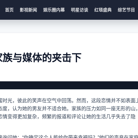
首页
影视新闻
娱乐圈内幕
明星访谈
红毯盛典
综艺节目
家族与媒体的夹击下
体的夹击下 最新内容
蜜时光，彼此的笑声在空气中回荡。然而，这段恋情并不如表面
态度，认为她的男友并不适合她。家族的压力如同一座无形的山
恋情变得更加复杂，频繁的报道和评论让她的生活几乎失去了隐
询问她：“你确定这个人能给你带来幸福吗？”他们的声音在家