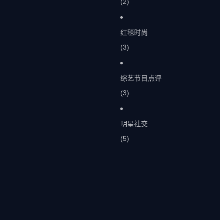
(2)
红毯时尚
(3)
综艺节目点评
(3)
明星社交
(5)