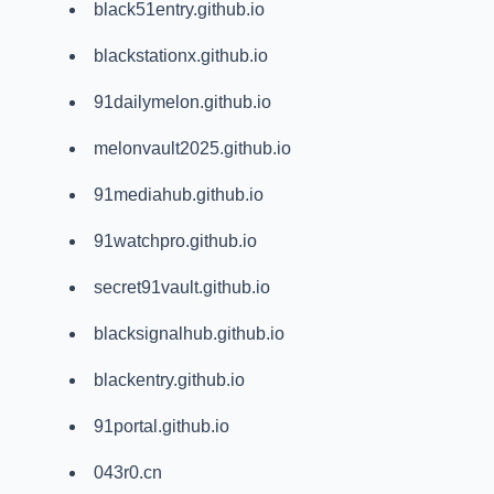
black51entry.github.io
blackstationx.github.io
91dailymelon.github.io
melonvault2025.github.io
91mediahub.github.io
91watchpro.github.io
secret91vault.github.io
blacksignalhub.github.io
blackentry.github.io
91portal.github.io
043r0.cn