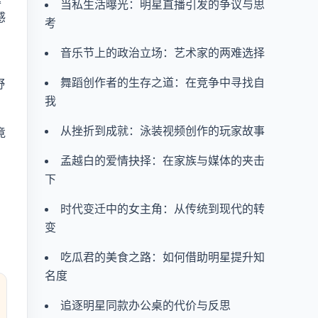
当私生活曝光：明星直播引发的争议与思
感
考
。
音乐节上的政治立场：艺术家的两难选择
舞蹈创作者的生存之道：在竞争中寻找自
野
我
从挫折到成就：泳装视频创作的玩家故事
竟
，
孟越白的爱情抉择：在家族与媒体的夹击
下
时代变迁中的女主角：从传统到现代的转
变
吃瓜君的美食之路：如何借助明星提升知
名度
追逐明星同款办公桌的代价与反思