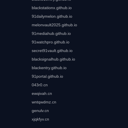
blackstationx.github.io
91dailymelon.github.io
melonvault2025.github.io
91mediahub.github.io
91watchpro.github.io
secret91vault.github.io
blacksignalhub.github.io
blackentry.github.io
91portal.github.io
043r0.cn
ewqivah.cn
wntqwdmz.cn
genulv.cn
xjqkfyv.cn