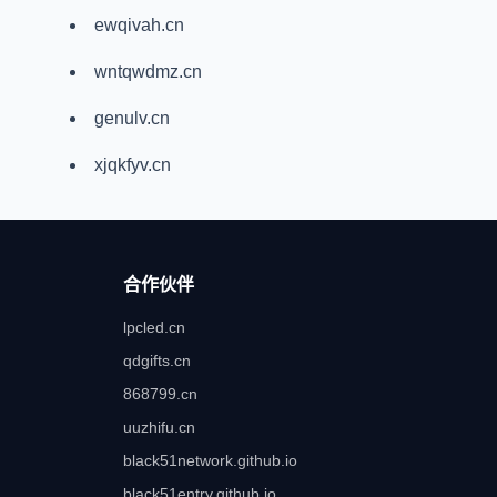
ewqivah.cn
wntqwdmz.cn
genulv.cn
xjqkfyv.cn
合作伙伴
lpcled.cn
qdgifts.cn
868799.cn
uuzhifu.cn
black51network.github.io
black51entry.github.io