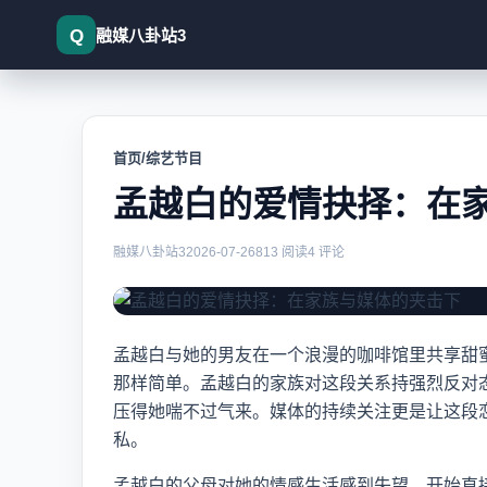
融媒八卦站3
首页
/
综艺节目
孟越白的爱情抉择：在
孟越白的爱情抉择：在家族与媒
融媒八卦站3
2026-07-26
813 阅读
4 评论
孟越白与她的男友在一个浪漫的咖啡馆里共享甜
那样简单。孟越白的家族对这段关系持强烈反对
压得她喘不过气来。媒体的持续关注更是让这段
私。
孟越白的父母对她的情感生活感到失望，开始直接