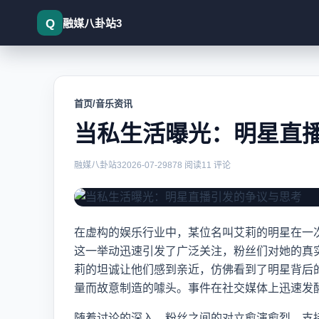
融媒八卦站3
首页
/
音乐资讯
当私生活曝光：明星直
当私生活曝光：明星直播引发的
融媒八卦站3
2026-07-29
878 阅读
11 评论
在虚构的娱乐行业中，某位名叫艾莉的明星在一
这一举动迅速引发了广泛关注，粉丝们对她的真
莉的坦诚让他们感到亲近，仿佛看到了明星背后
量而故意制造的噱头。事件在社交媒体上迅速发
随着讨论的深入，粉丝之间的对立愈演愈烈。支