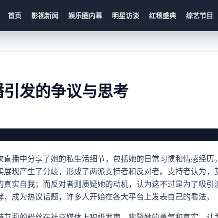
首页
影视新闻
娱乐圈内幕
明星访谈
红毯盛典
综艺节目
播引发的争议与思考
争议与思考 最新内容
次直播中分享了她的私生活细节，包括她的日常习惯和情感经历
实展现产生了分歧，形成了两派支持者和反对者。支持者认为，
的真实自我；而反对者则质疑她的动机，认为这不过是为了吸引
酵，成为热议话题，许多人开始在各大平台上发表自己的看法。
持艾莉的粉丝在社交媒体上积极发声，称赞她的勇气和真实，认