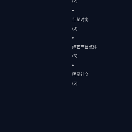
(2)
红毯时尚
(3)
综艺节目点评
(3)
明星社交
(5)