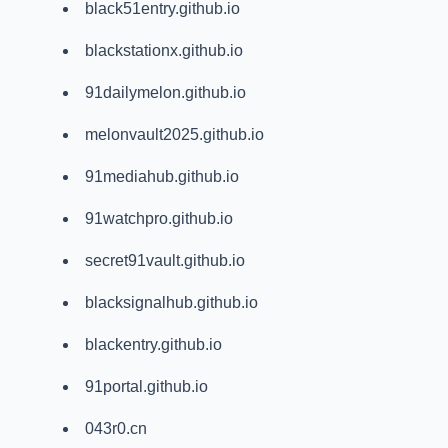
black51entry.github.io
blackstationx.github.io
91dailymelon.github.io
melonvault2025.github.io
91mediahub.github.io
91watchpro.github.io
secret91vault.github.io
blacksignalhub.github.io
blackentry.github.io
91portal.github.io
043r0.cn