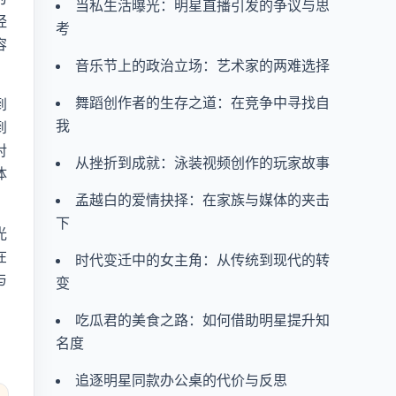
当私生活曝光：明星直播引发的争议与思
经
考
容
音乐节上的政治立场：艺术家的两难选择
舞蹈创作者的生存之道：在竞争中寻找自
到
我
到
对
从挫折到成就：泳装视频创作的玩家故事
体
孟越白的爱情抉择：在家族与媒体的夹击
下
光
在
时代变迁中的女主角：从传统到现代的转
与
变
吃瓜君的美食之路：如何借助明星提升知
名度
追逐明星同款办公桌的代价与反思