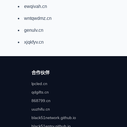
ewqivah.cn
wntqwdmz.cn
genulv.cn
xjqkfyv.cn
合作伙伴
lpcled.cn
qdgifts.cn
868799.cn
uuzhifu.cn
black51network.github.io
black51entry.github.io