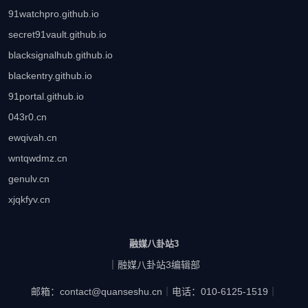
91watchpro.github.io
secret91vault.github.io
blacksignalhub.github.io
blackentry.github.io
91portal.github.io
043r0.cn
ewqivah.cn
wntqwdmz.cn
genulv.cn
xjqkfyv.cn
融媒八卦站3
｜融媒八卦站3编辑部
邮箱：contact@quanseshu.cn
｜
电话：010-6125-1519
｜