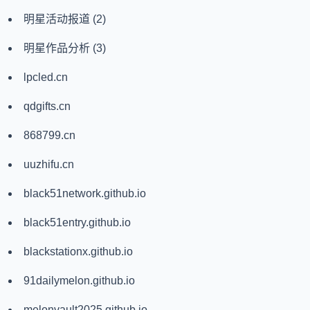
明星活动报道
(2)
明星作品分析
(3)
lpcled.cn
qdgifts.cn
868799.cn
uuzhifu.cn
black51network.github.io
black51entry.github.io
blackstationx.github.io
91dailymelon.github.io
melonvault2025.github.io