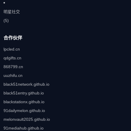
明星社交
(5)
合作伙伴
lpcled.cn
qdgifts.cn
868799.cn
uuzhifu.cn
black51network.github.io
black51entry.github.io
blackstationx.github.io
91dailymelon.github.io
melonvault2025.github.io
91mediahub.github.io