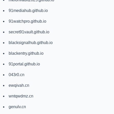
91mediahub.github.io
91watchpro.github.io
secret91vault.github.io
blacksignalhub.github.io
blackentry.github.io
91portal.github.io
043r0.cn
ewqivah.cn
wntqwdmz.cn
genulv.cn