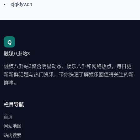
xjqkfyv.cn
融媒八卦站3
融媒八卦站3聚合明星动态、娱乐八卦和网络热点，每日更
新新鲜话题与热门资讯，带你快速了解娱乐圈值得关注的新
鲜事。
栏目导航
首页
网站地图
站内搜索